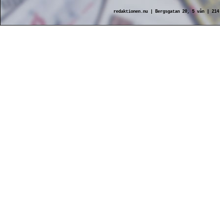
redaktionen.nu | Bergsgatan 20, 5 vån | 21