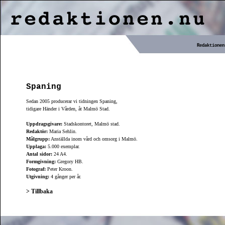
Redaktionen
Spaning
Sedan 2005 producerar vi tidningen Spaning,
tidigare Händer i Vården, åt Malmö Stad.
Uppdragsgivare:
Stadskontoret, Malmö stad.
Redaktör:
Maria Sehlin.
Målgrupp:
Anställda inom vård och omsorg i Malmö.
Upplaga:
5.000 exemplar.
Antal sidor:
24 A4.
Formgivning:
Gregory HB.
Fotograf:
Peter Kroon.
Utgivning:
4 gånger per år.
> Tillbaka